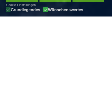
Cookie-Einstellungen
Grundlegendes
Wünschenswertes
DAS PURTSCHELLERHAUS
Das Purtschellerhaus steht auf dem "
Eckerfirst"
, einem
kammartigen
Nordausläufer des
Hohen Gölls
(2522 m ü. NN),
der über den Eckersattel (1413 m) zum Ahornbüchsenkopf (1604
m) überleitet. Es befindet sich über dem Talkessel von
Berchtesgaden
(Westnordwesten) und dem Tal der Salzach
(Osten).
EINE HÜTTE, ABER IN ZWEI STAATEN
Der
westliche Teil des